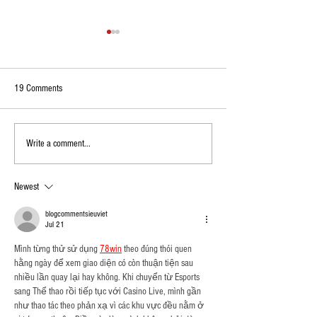
19 Comments
Explained | Can North Sikkim
Explained | Kodagu's
Write a comment...
Become India’s Next Global
Under Threat? Weak
Specialty Coffee Destination?
Raises Fears Over Yie
Newest
Attacks
blogcommentsieuviet
Jul 21
Mình từng thử sử dụng 
78win
 theo đúng thói quen 
hằng ngày để xem giao diện có còn thuận tiện sau 
nhiều lần quay lại hay không. Khi chuyển từ Esports 
sang Thể thao rồi tiếp tục với Casino Live, mình gần 
như thao tác theo phản xạ vì các khu vực đều nằm ở 