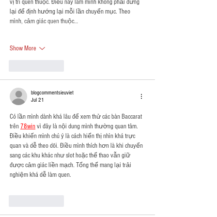
vị trí quen thuộc. Điều này làm mình không phải dừng 
lại để định hướng lại mỗi lần chuyển mục. Theo 
mình, cảm giác quen thuộc…
Show More
Like
Reply
blogcommentsieuviet
Jul 21
Có lần mình dành khá lâu để xem thử các bàn Baccarat 
trên 
78win
 vì đây là nội dung mình thường quan tâm. 
Điều khiến mình chú ý là cách hiển thị nhìn khá trực 
quan và dễ theo dõi. Điều mình thích hơn là khi chuyển 
sang các khu khác như slot hoặc thể thao vẫn giữ 
được cảm giác liền mạch. Tổng thể mang lại trải 
nghiệm khá dễ làm quen.
Like
Reply