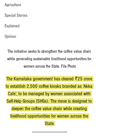
Agriculture
Special Stories
Explained
Opinion
The initiative seeks to strengthen the coffee value chain 
while generating sustainable livelihood opportunities for 
women across the State. File Photo
The Karnataka government has cleared ₹25 crore 
to establish 2,500 coffee kiosks branded as ‘Akka 
Cafe’, to be managed by women associated with 
Self-Help Groups (SHGs). The move is designed to 
deepen the coffee value chain while creating 
livelihood opportunities for women across the 
State.