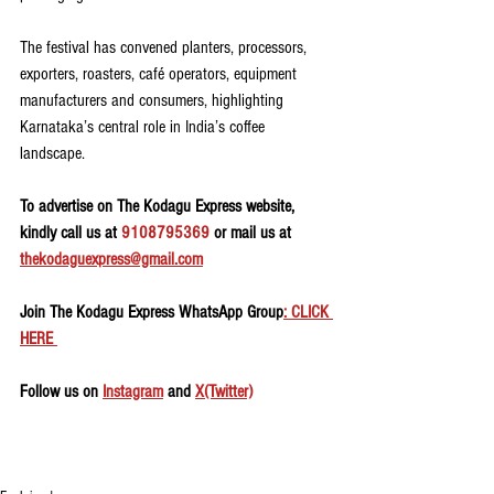
The festival has convened planters, processors, 
exporters, roasters, café operators, equipment 
manufacturers and consumers, highlighting 
Karnataka’s central role in India’s coffee 
landscape.
To advertise on The Kodagu Express website, 
kindly call us at 
9108795369
 or mail us at 
thekodaguexpress@gmail.com
Join The Kodagu Express WhatsApp Group
: CLICK 
HERE 
Follow us on 
Instagram
 and 
X(Twitter)