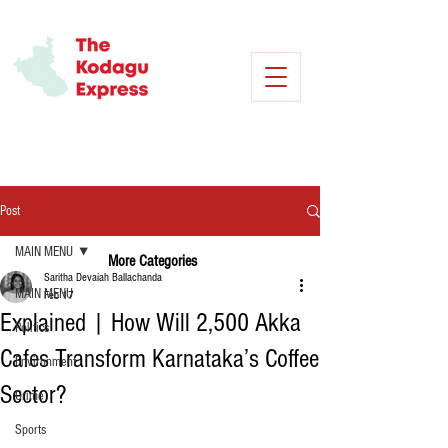
Post
MAIN MENU
More Categories
Saritha Devaiah Ballachanda
MAIN MENU
Feb 17
Explained | How Will 2,500 Akka
Politics
Cafes Transform Karnataka’s Coffee
Environment
Sector?
Crime
Sports